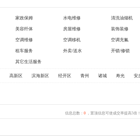
家政保姆
水电维修
清洗油烟机
美容纤体
房屋维修
装饰装修
空调维修
空调移机
空调充氟
租车服务
外卖/送水
开锁/修锁
其它生活服务
文
高新区
滨海新区
经开区
青州
诸城
寿光
安
信息总数：
0
，置顶信息可使成交率提高5倍