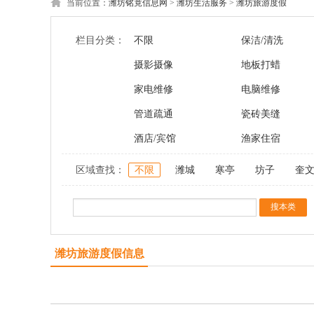
当前位置：
潍坊铭竟信息网
>
潍坊生活服务
>
潍坊旅游度假
栏目分类：
不限
保洁/清洗
摄影摄像
地板打蜡
家电维修
电脑维修
管道疏通
瓷砖美缝
酒店/宾馆
渔家住宿
区域查找：
不限
潍城
寒亭
坊子
奎
潍坊旅游度假信息