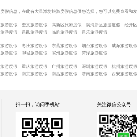
游度假信息，在此有大量潍坊旅游度假信息供您选择，您可以免费查看和
子旅游度假
奎文旅游度假
高新区旅游度假
滨海新区旅游度假
经开
密旅游度假
昌邑旅游度假
临朐旅游度假
昌乐旅游度假
博旅游度假
枣庄旅游度假
东营旅游度假
烟台旅游度假
威海旅游度
州旅游度假
聊城旅游度假
滨州旅游度假
菏泽旅游度假
津旅游度假
重庆旅游度假
广州旅游度假
深圳旅游度假
杭州旅游度
沙旅游度假
南京旅游度假
南昌旅游度假
济南旅游度假
西安旅游度
扫一扫，访问手机站
关注微信公众号