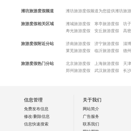
潍坊旅游度假频道
潍坊旅游度假频道为您提供潍坊旅
旅游度假相关区域
潍城旅游度假
寒亭旅游度假
坊
寿光旅游度假
安丘旅游度假
高
旅游度假附近分站
济南旅游度假
济宁旅游度假
淄
莱芜旅游度假
临沂旅游度假
德
旅游度假热门分站
北京旅游度假
上海旅游度假
天
郑州旅游度假
武汉旅游度假
长
信息管理
关于我们
免费发布信息
网站简介
修改/删除信息
广告服务
信息快速搜索
联系我们