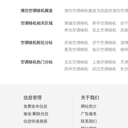
潍坊空调移机频道
潍坊空调移机频道为您提供潍坊空
空调移机相关区域
潍城空调移机
寒亭空调移机
坊
寿光空调移机
安丘空调移机
高
空调移机附近分站
济南空调移机
济宁空调移机
淄
莱芜空调移机
临沂空调移机
德
空调移机热门分站
北京空调移机
上海空调移机
天
郑州空调移机
武汉空调移机
长
信息管理
关于我们
免费发布信息
网站简介
修改/删除信息
广告服务
信息快速搜索
联系我们