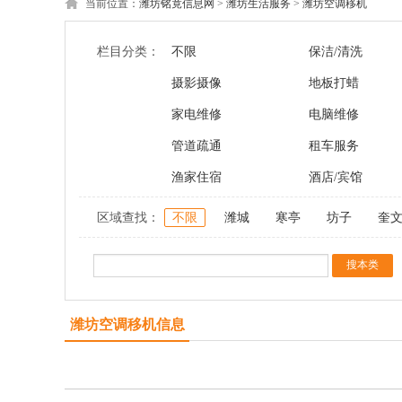
当前位置：
潍坊铭竟信息网
>
潍坊生活服务
>
潍坊空调移机
栏目分类：
不限
保洁/清洗
摄影摄像
地板打蜡
家电维修
电脑维修
管道疏通
租车服务
渔家住宿
酒店/宾馆
区域查找：
不限
潍城
寒亭
坊子
奎
潍坊空调移机信息