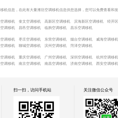
调移机信息，在此有大量潍坊空调移机信息供您选择，您可以免费查看和
子空调移机
奎文空调移机
高新区空调移机
滨海新区空调移机
经开
密空调移机
昌邑空调移机
临朐空调移机
昌乐空调移机
博空调移机
枣庄空调移机
东营空调移机
烟台空调移机
威海空调移
州空调移机
聊城空调移机
滨州空调移机
菏泽空调移机
津空调移机
重庆空调移机
广州空调移机
深圳空调移机
杭州空调移
沙空调移机
南京空调移机
南昌空调移机
济南空调移机
西安空调移
扫一扫，访问手机站
关注微信公众号