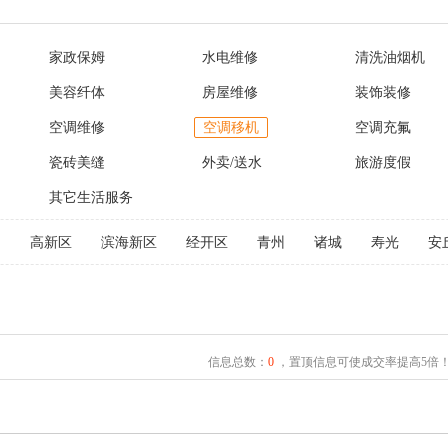
家政保姆
水电维修
清洗油烟机
美容纤体
房屋维修
装饰装修
空调维修
空调移机
空调充氟
瓷砖美缝
外卖/送水
旅游度假
其它生活服务
文
高新区
滨海新区
经开区
青州
诸城
寿光
安
信息总数：
0
，置顶信息可使成交率提高5倍