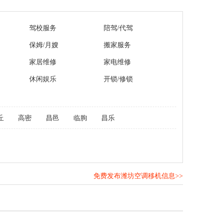
驾校服务
陪驾/代驾
保姆/月嫂
搬家服务
家居维修
家电维修
休闲娱乐
开锁/修锁
丘
高密
昌邑
临朐
昌乐
免费发布潍坊空调移机信息>>
！