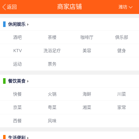
商家店铺
返回
潍坊
休闲娱乐
酒吧
茶楼
咖啡厅
俱乐部
KTV
洗浴足疗
美容
健身
运动
票务
餐饮美食
快餐
火锅
海鲜
川菜
京菜
粤菜
湘菜
家常
西餐
风味
生活便利