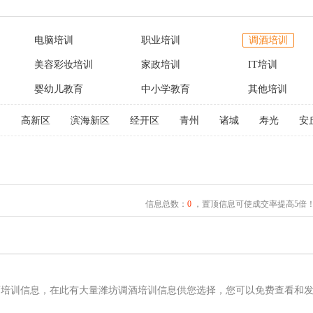
电脑培训
职业培训
调酒培训
美容彩妆培训
家政培训
IT培训
婴幼儿教育
中小学教育
其他培训
文
高新区
滨海新区
经开区
青州
诸城
寿光
安
信息总数：
0
，置顶信息可使成交率提高5倍
酒培训信息，在此有大量潍坊调酒培训信息供您选择，您可以免费查看和