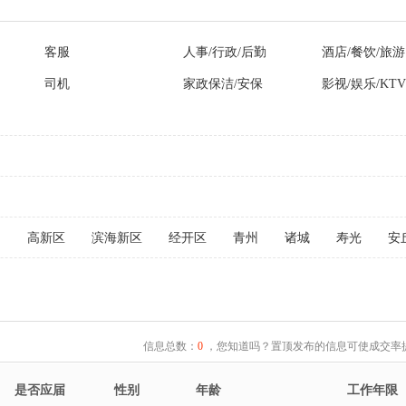
客服
人事/行政/后勤
酒店/餐饮/旅游
司机
家政保洁/安保
影视/娱乐/KTV
文
高新区
滨海新区
经开区
青州
诸城
寿光
安
信息总数：
0
，您知道吗？置顶发布的信息可使成交率提
是否应届
性别
年龄
工作年限