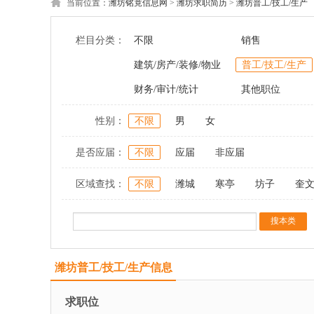
当前位置：
潍坊铭竟信息网
>
潍坊求职简历
>
潍坊普工/技工/生产
栏目分类：
不限
销售
建筑/房产/装修/物业
普工/技工/生产
财务/审计/统计
其他职位
性别：
不限
男
女
是否应届：
不限
应届
非应届
区域查找：
不限
潍城
寒亭
坊子
奎
潍坊普工/技工/生产信息
求职位