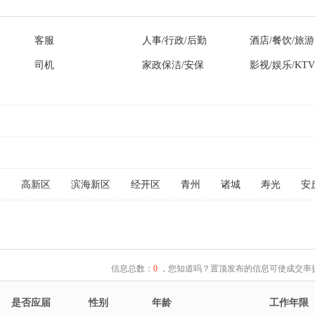
客服
人事/行政/后勤
酒店/餐饮/旅游
司机
家政保洁/安保
影视/娱乐/KTV
文
高新区
滨海新区
经开区
青州
诸城
寿光
安
信息总数：
0
，您知道吗？置顶发布的信息可使成交率提
是否应届
性别
年龄
工作年限