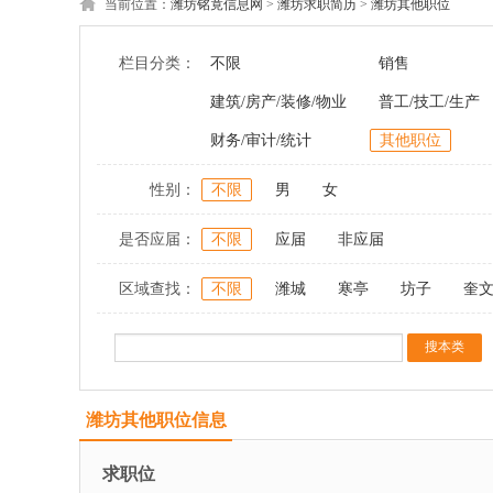
当前位置：
潍坊铭竟信息网
>
潍坊求职简历
>
潍坊其他职位
栏目分类：
不限
销售
建筑/房产/装修/物业
普工/技工/生产
财务/审计/统计
其他职位
性别：
不限
男
女
是否应届：
不限
应届
非应届
区域查找：
不限
潍城
寒亭
坊子
奎
潍坊其他职位信息
求职位