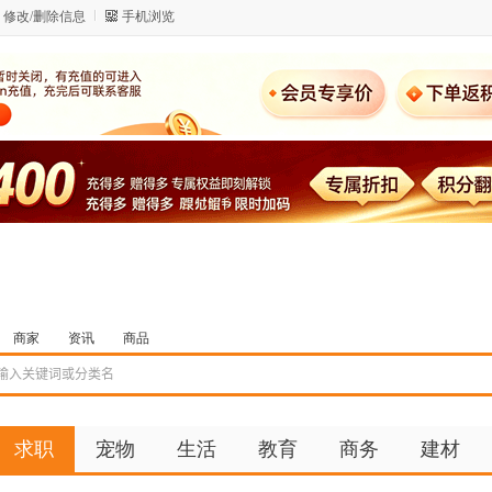
修改/删除信息
手机浏览
商家
资讯
商品
求职
宠物
生活
教育
商务
建材