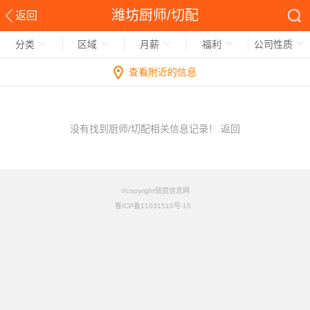
潍坊厨师/切配
返回
分类
区域
月薪
福利
公司性质
查看附近的信息
没有找到厨师/切配相关信息记录！
返回
©copyright铭竟信息网
鲁ICP备11031510号-15