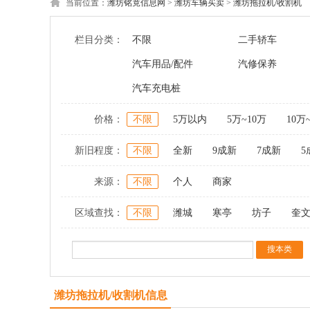
当前位置：
潍坊铭竟信息网
>
潍坊车辆买卖
>
潍坊拖拉机/收割机
栏目分类：
不限
二手轿车
汽车用品/配件
汽修保养
汽车充电桩
价格：
不限
5万以内
5万~10万
10万
新旧程度：
不限
全新
9成新
7成新
5
来源：
不限
个人
商家
区域查找：
不限
潍城
寒亭
坊子
奎
潍坊拖拉机/收割机信息