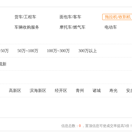
货车/工程车
面包车/客车
拖拉机/收割机
车辆收购服务
摩托车/燃气车
电动车
~50万
50万~100万
100万~300万
300万以上
成新
文
高新区
滨海新区
经开区
青州
诸城
寿光
安
信息总数：
0
，置顶信息可使成交率提高5倍