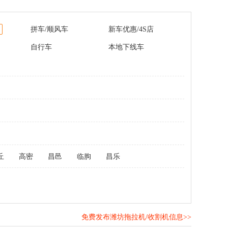
拼车/顺风车
新车优惠/4S店
自行车
本地下线车
丘
高密
昌邑
临朐
昌乐
免费发布潍坊拖拉机/收割机信息>>
！